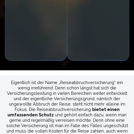
Eigentlich ist der Name „Reiseabbruchversicherung“ ein
wenig irreführend. Denn schon längst hat sich die
Versicherungsleistung in vielen Bereichen weiter entwickelt
und der eigentliche Versicherungsgrund, nämlich der
ungewollte Abbruch der Reise, steht nicht mehr alleine im
Fokus. Die Reiseabbruchversicherung
bietet einen
umfassenden Schutz
und gehört einfach dazu, wenn man
gerne und regelmäßig verreisen möchte. Denn ohne eine
solche Versicherung ist man im Falle des Falles ungeschützt
und muss die vollen Kosten für die Reise zahlen, auch wenn