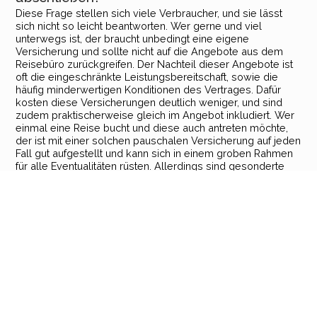
Diese Frage stellen sich viele Verbraucher, und sie lässt
sich nicht so leicht beantworten. Wer gerne und viel
unterwegs ist, der braucht unbedingt eine eigene
Versicherung und sollte nicht auf die Angebote aus dem
Reisebüro zurückgreifen. Der Nachteil dieser Angebote ist
oft die eingeschränkte Leistungsbereitschaft, sowie die
häufig minderwertigen Konditionen des Vertrages. Dafür
kosten diese Versicherungen deutlich weniger, und sind
zudem praktischerweise gleich im Angebot inkludiert. Wer
einmal eine Reise bucht und diese auch antreten möchte,
der ist mit einer solchen pauschalen Versicherung auf jeden
Fall gut aufgestellt und kann sich in einem groben Rahmen
für alle Eventualitäten rüsten. Allerdings sind gesonderte
Versicherungen im Leistungsumfang deutlich umfangreicher
und zahlen auch dann, wenn die pauschale Versicherung
nicht leisten möchte. Das Leistungsspektrum ist hier
deutlich größer und ermöglicht einen umfassenden Schutz
in so gut wie allen Fällen.
Was kostet eine Versicherung für den
Reiseabbruch?