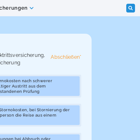
icherungen
ktrittsversicherung
,
Abschließen*
icherung
ornokosten nach schwerer
tiger Austritt aus dem
estandenen Prüfung
tornokosten, bei Stornierung der
person die Reise aus einem
tungen bei Abbruch oder