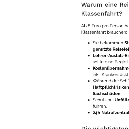
Warum eine Rei
Klassenfahrt?
Ab 8 Euro pro Person ha
Klassenfahrt brauchen:
Sie bekommen
S
genutzte Reisele
Lehrer-Ausfall-Ri
sollte eine Beglei
Kostenübernahm
inkl. Krankenrückt
Während der Schül
Haftpflichtrisike
Sachschäden
.
Schutz bei
Unfäll
führen.
24h Notrufzentra
Die wichtigsten