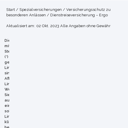
Start
/
Spezialversicherungen
/
Versicherungsschutz zu
besonderen Anlässen
/
Dienstreiseversicherung – Ergo
Aktualisiert am: 02 Okt. 2023 Alle Angaben ohne Gewähr
Die
mit
Sternchen
(*)
gekennzeichneten
Links
sind
Affiliate-
Links.
Wenn
Sie
auf
einen
solchen
Link
klicken
bekommen