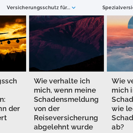
Versicherungsschutz für...
Spezialvers
gssch
Wie verhalte ich
Wie ve
mich, wenn meine
mich 
n:
Schadensmeldung
Schad
nn der
von der
wie le
rt
Reiseversicherung
Scha
abgelehnt wurde
ab?