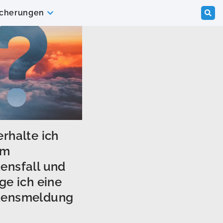
icherungen
rhalte ich
im
ensfall und
ge ich eine
densmeldung