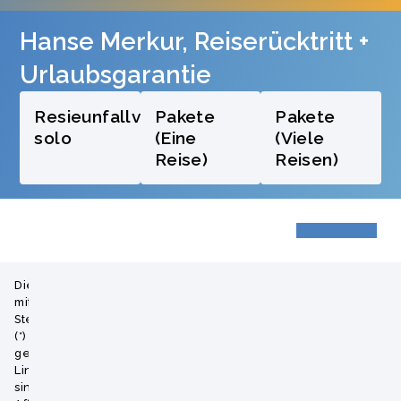
Hanse Merkur, Reise­rück­tritt +
Urlaubs­ga­rantie
Resieunfallversicherung
Pakete
Pakete
solo
(Eine
(Viele
Reise)
Reisen)
Die
mit
Sternchen
(*)
gekennzeichneten
Links
sind