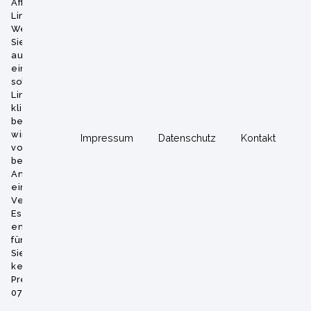
Affiliate-
Links.
Wenn
Sie
auf
einen
solchen
Link
klicken
bekommen
wir
Impressum
Datenschutz
Kontakt
vom
betreffenden
Anbieter
eine
Vermittlerprovision.
Es
entstehen
für
Sie
keine
Preisnachteile.
07