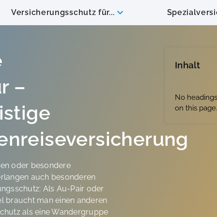
Versicherungsschutz für...
Spezialvers
e
Inhalt
r –
No headings
istige
on this page
enreiseversicherung
sen oder besondere
erlangen auch besonderen
ungsschutz: Als Au-Pair oder
l braucht man einen anderen
chutz als eine Wandergruppe