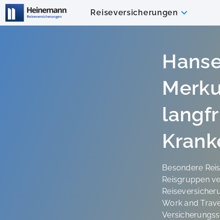
Reiseversicherungen
Hans
Merku
langfr
Krank
Besondere Rei
Reisgruppen v
Reiseversicher
Work and Trave
Versicherungss