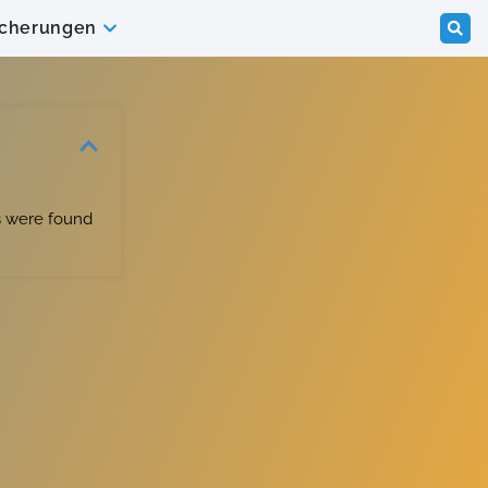
icherungen
 were found
.