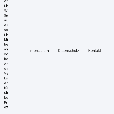
Affiliate-
Links.
Wenn
Sie
auf
einen
solchen
Link
klicken
bekommen
wir
Impressum
Datenschutz
Kontakt
vom
betreffenden
Anbieter
eine
Vermittlerprovision.
Es
entstehen
für
Sie
keine
Preisnachteile.
07