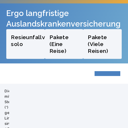
Ergo langfristige
Auslandskrankenversicherung
Resieunfallversicherung
Pakete
Pakete
solo
(Eine
(Viele
Reise)
Reisen)
Die
mit
Sternchen
(*)
gekennzeichneten
Links
sind