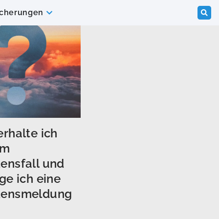
icherungen
rhalte ich
im
ensfall und
ge ich eine
densmeldung