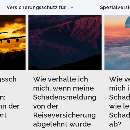
Versicherungsschutz für...
Spezialvers
gssch
Wie verhalte ich
Wie ve
mich, wenn meine
mich 
n:
Schadensmeldung
Schad
nn der
von der
wie le
rt
Reiseversicherung
Scha
abgelehnt wurde
ab?